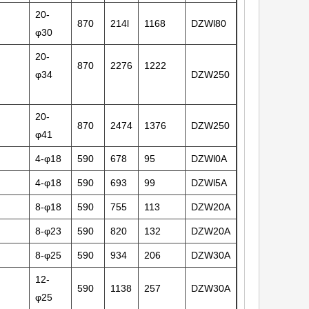
20-
870
214l
1168
DZWl80
φ30
20-
870
2276
1222
φ34
DZW250
20-
870
2474
1376
DZW250
φ41
4-φ18
590
678
95
DZWl0A
4-φ18
590
693
99
DZWl5A
8-φ18
590
755
113
DZW20A
8-φ23
590
820
132
DZW20A
8-φ25
590
934
206
DZW30A
12-
590
1138
257
DZW30A
φ25