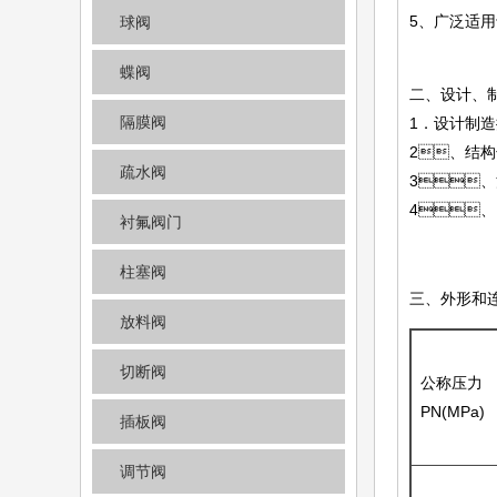
5、广泛适
球阀
蝶阀
二、设计
隔膜阀
1．设计制造按G
2、结构长
疏水阀
3、法
4、阀
衬氟阀门
柱塞阀
三、外形
放料阀
切断阀
公称压力
PN(MPa)
插板阀
调节阀