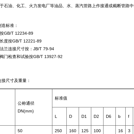
用于石油、化工、火力发电厂等油品、水、蒸汽管路上作接通或截断管路
、制造标准：
B/T 12234-89
度按GB/T 12221-89
兰连接尺寸按：JB/T 79-94
门检查和试验按GB/T 13927-92
和连接尺寸及重量：
标准值
公称通径
DN(mm)
L
D
D1
D2
D6
b
f
50
250
160
125
100
16
3