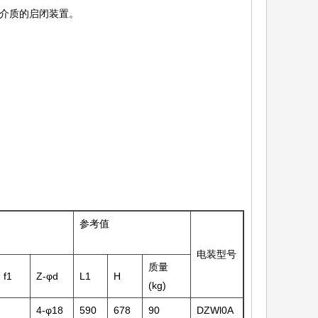
中介质的启闭装置。
参考值
电装型号
质量
f1
Z-φd
L1
H
(kg)
4-φ18
590
678
90
DZWl0A