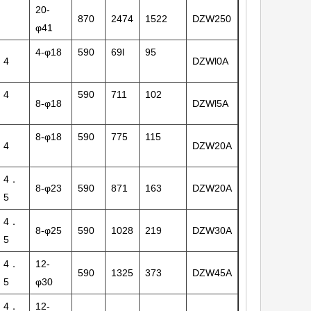
20-
870
2474
1522
DZW250
φ41
4-φ18
590
69l
95
4
DZWl0A
4
590
711
102
8-φ18
DZWl5A
8-φ18
590
775
115
4
DZW20A
4．
8-φ23
590
871
163
DZW20A
5
4．
8-φ25
590
1028
219
DZW30A
5
4．
12-
590
1325
373
DZW45A
5
φ30
4．
12-